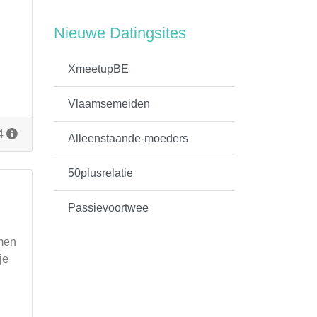
Nieuwe Datingsites
XmeetupBE
Vlaamsemeiden
14
Alleenstaande-moeders
50plusrelatie
Passievoortwee
omen
je