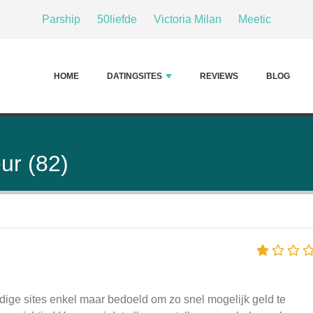
Parship
50liefde
Victoria Milan
Meetic
HOME
DATINGSITES
REVIEWS
BLOG
ur (82)
ardige sites enkel maar bedoeld om zo snel mogelijk geld te