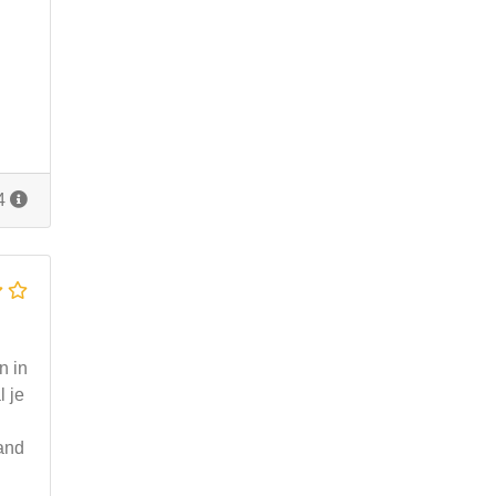
14
n in
l je
and