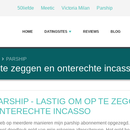
50liefde
Meetic
Victoria Milan
Parship
HOME
DATINGSITES
REVIEWS
BLOG
S
PARSHIP
 te zeggen en onterechte incas
ARSHIP - LASTIG OM OP TE ZE
NTERECHTE INCASSO
heb op meerdere manieren mijn parship abonnement opgezegd. 
wel doodleuk geld van mijn rekening afgeschreven. Het geld he