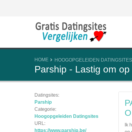
HOME
HOOGOPGELEIDEN DATINGSITE
Parship - Lastig om op
Datingsites:
P
Parship
Categorie:
O
Hoogopgeleiden Datingsites
URL:
Ik 
https://www.parship.be/
en 