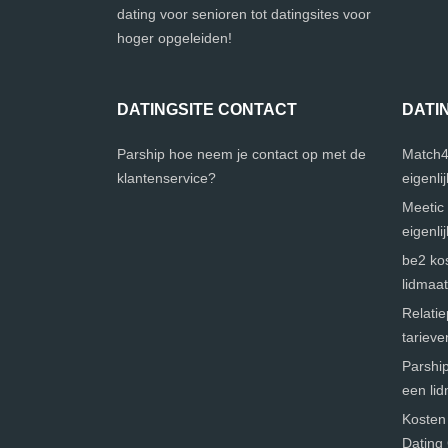
dating voor senioren tot datingsites voor
hoger opgeleiden!
DATINGSITE CONTACT
DATI
Parship hoe neem je contact op met de
Match4
klantenservice?
eigenli
Meetic 
eigenli
be2 kos
lidmaa
Relatie
tarieve
Parship
een li
Kosten
Dating