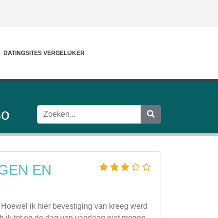
DATINGSITES VERGELIJKER
so
GGEN EN
Hoewel ik hier bevestiging van kreeg werd
b ik tot op de dag van vandaag niet mogen