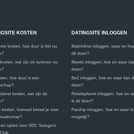
NGSITE KOSTEN
DATINGSITE INLOGGEN
me kosten, hoe duur is het nu
Match4me inloggen, waar en hoe
jk?
dit doen?
kosten, wat zijn de tarieven nu
Meetic inloggen, hoe en waar kan 
jk?
doen?
ten, hoe duur is een
Be2 inloggen, hoe en waar kan ik
tschap?
doen?
planet kosten, wat zijn de
Relatieplanet inloggen, hoe en 
n?
ik dit doen?
 kosten, hoeveel betaal je voor
Parship inloggen, hoe en waar is 
dmaatschap?
mogelijk?
 en opties voor SDC Swingers
 Club