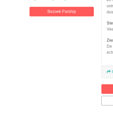
ont
Bezoek Parship
dus
Ste
Vee
Zw
De 
ech