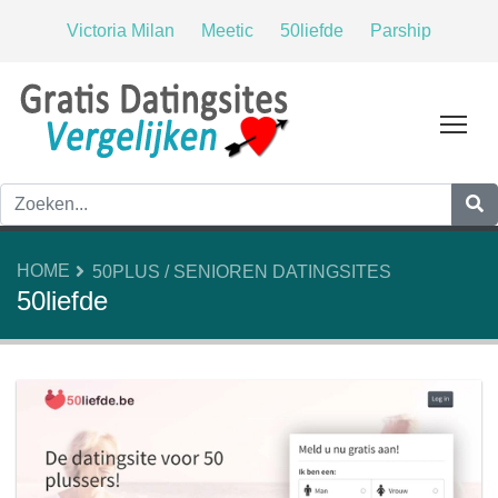
Victoria Milan
Meetic
50liefde
Parship
Tog
HOME
50PLUS / SENIOREN DATINGSITES
50liefde