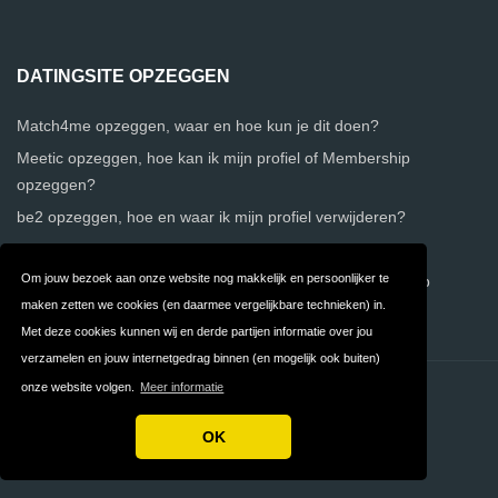
DATINGSITE OPZEGGEN
Match4me opzeggen, waar en hoe kun je dit doen?
Meetic opzeggen, hoe kan ik mijn profiel of Membership
opzeggen?
be2 opzeggen, hoe en waar ik mijn profiel verwijderen?
Relatieplanet opzeggen, waar en hoe kan ik dit regelen?
Om jouw bezoek aan onze website nog makkelijk en persoonlijker te
Parship opzeggen, waar kan ik mijn profiel of lidmaatschap
maken zetten we cookies (en daarmee vergelijkbare technieken) in.
beëindigen?
Met deze cookies kunnen wij en derde partijen informatie over jou
verzamelen en jouw internetgedrag binnen (en mogelijk ook buiten)
onze website volgen.
Meer informatie
Contact
Over ons
Privacy
Algemene
OK
Voorwaarden