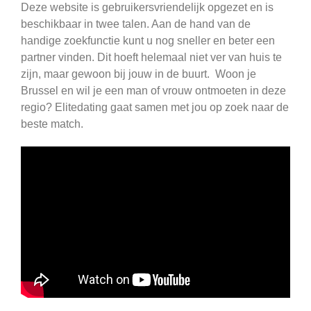
Deze website is gebruikersvriendelijk opgezet en is
beschikbaar in twee talen. Aan de hand van de
handige zoekfunctie kunt u nog sneller en beter een
partner vinden. Dit hoeft helemaal niet ver van huis te
zijn, maar gewoon bij jouw in de buurt. Woon je
Brussel en wil je een man of vrouw ontmoeten in deze
regio? Elitedating gaat samen met jou op zoek naar de
beste match.