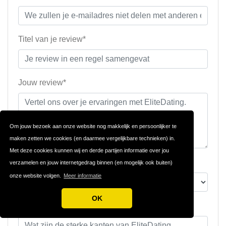
Titel van je review*
Jouw review*
Om jouw bezoek aan onze website nog makkelijk en persoonlijker te
maken zetten we cookies (en daarmee vergelijkbare technieken) in.
Met deze cookies kunnen wij en derde partijen informatie over jou
Jouw beoordeling
verzamelen en jouw internetgedrag binnen (en mogelijk ook buiten)
onze website volgen.
Meer informatie
OK
Sterke punten (niet verplicht)