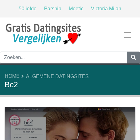
50liefde
Parship
Meetic
Victoria Milan
Tog
HOME
ALGEMENE DATINGSITES
Be2