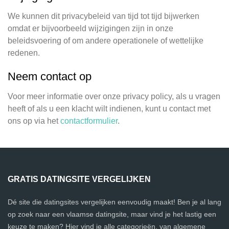
We kunnen dit privacybeleid van tijd tot tijd bijwerken
omdat er bijvoorbeeld wijzigingen zijn in onze
beleidsvoering of om andere operationele of wettelijke
redenen.
Neem contact op
Voor meer informatie over onze privacy policy, als u vragen
heeft of als u een klacht wilt indienen, kunt u contact met
ons op via het
contactformulier
.
GRATIS DATINGSITE VERGELIJKEN
Dé site die datingsites vergelijken eenvoudig maakt! Ben je al lang
op zoek naar een vlaamse datingsite, maar vind je het lastig een
keuze te maken? Hier vind je alle categorieën, van algemene