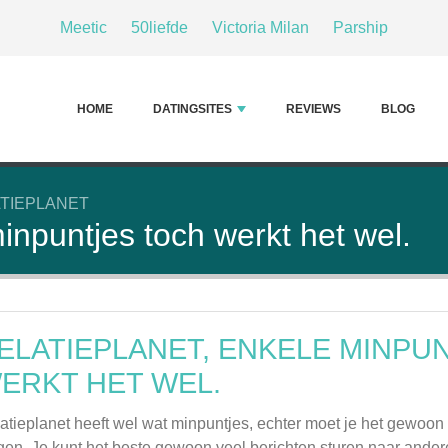
Meetic
50liefde
Victoria Milan
Parship
HOME
DATINGSITES
REVIEWS
BLOG
TIEPLANET
inpuntjes toch werkt het wel.
ELATIEPLANET, ENKELE MINPU
ERKT HET WEL.
atieplanet heeft wel wat minpuntjes, echter moet je het gewoon 
jgen. Je kunt het beste gewoon veel berichten sturen naar ander