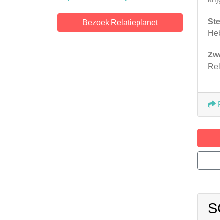
Ste
Bezoek Relatieplanet
Heb
Zw
Rel
S