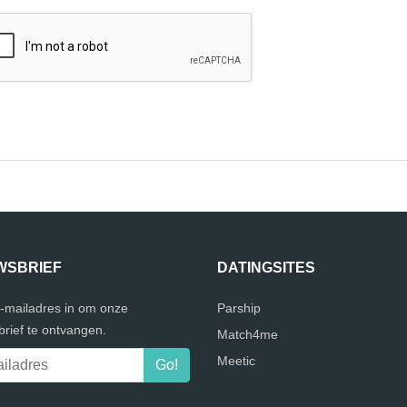
WSBRIEF
DATINGSITES
e-mailadres in om onze
Parship
rief te ontvangen.
Match4me
Meetic