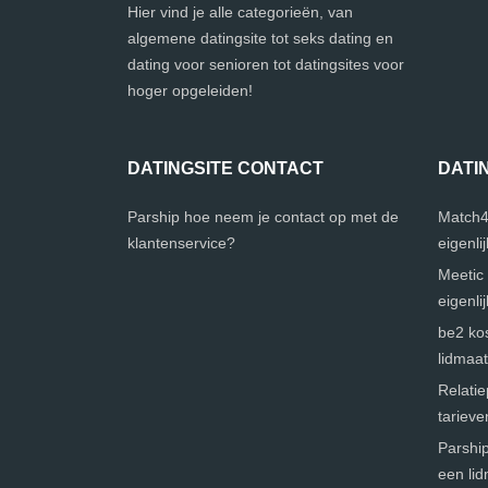
Hier vind je alle categorieën, van
algemene datingsite tot seks dating en
dating voor senioren tot datingsites voor
hoger opgeleiden!
DATINGSITE CONTACT
DATI
Parship hoe neem je contact op met de
Match4
klantenservice?
eigenli
Meetic 
eigenli
be2 kos
lidmaa
Relatie
tarieve
Parship
een li