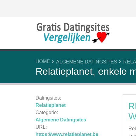
HOME
ALGEMENE DATINGSITES
RELA
Relatieplanet, enkele m
Datingsites:
R
Relatieplanet
Categorie:
W
Algemene Datingsites
URL:
Rel
https://www.relatieplanet.be
kri