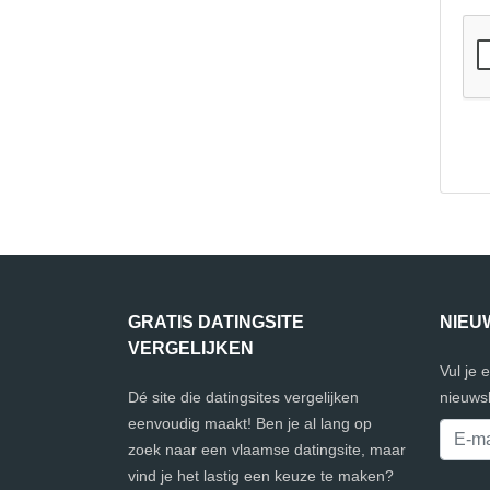
GRATIS DATINGSITE
NIEU
VERGELIJKEN
Vul je 
Dé site die datingsites vergelijken
nieuwsb
eenvoudig maakt! Ben je al lang op
zoek naar een vlaamse datingsite, maar
vind je het lastig een keuze te maken?