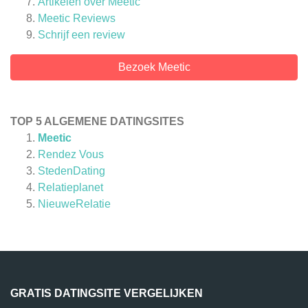
Artikelen over
Meetic
Meetic
Reviews
Schrijf een review
Bezoek Meetic
TOP 5 ALGEMENE DATINGSITES
Meetic
Rendez Vous
StedenDating
Relatieplanet
NieuweRelatie
GRATIS DATINGSITE VERGELIJKEN