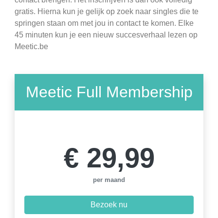
gratis. Hierna kun je gelijk op zoek naar singles die te
springen staan om met jou in contact te komen. Elke
45 minuten kun je een nieuw succesverhaal lezen op
Meetic.be
Meetic Full Membership
1 maand
€ 29,99
per maand
Bezoek nu