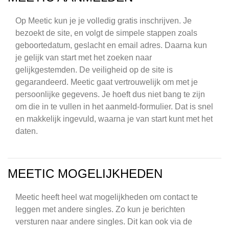
Op Meetic kun je je volledig gratis inschrijven. Je
bezoekt de site, en volgt de simpele stappen zoals
geboortedatum, geslacht en email adres. Daarna kun
je gelijk van start met het zoeken naar
gelijkgestemden. De veiligheid op de site is
gegarandeerd. Meetic gaat vertrouwelijk om met je
persoonlijke gegevens. Je hoeft dus niet bang te zijn
om die in te vullen in het aanmeld-formulier. Dat is snel
en makkelijk ingevuld, waarna je van start kunt met het
daten.
MEETIC MOGELIJKHEDEN
Meetic heeft heel wat mogelijkheden om contact te
leggen met andere singles. Zo kun je berichten
versturen naar andere singles. Dit kan ook via de