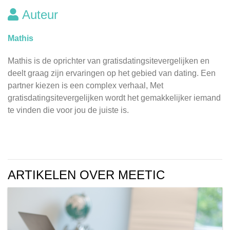
Auteur
Mathis
Mathis is de oprichter van gratisdatingsitevergelijken en
deelt graag zijn ervaringen op het gebied van dating. Een
partner kiezen is een complex verhaal, Met
gratisdatingsitevergelijken wordt het gemakkelijker iemand
te vinden die voor jou de juiste is.
ARTIKELEN OVER MEETIC