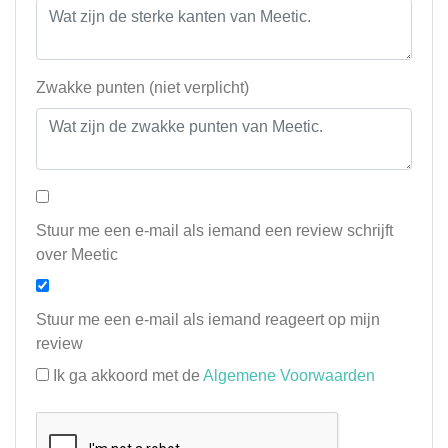
Zwakke punten (niet verplicht)
Stuur me een e-mail als iemand een review schrijft
over Meetic
Stuur me een e-mail als iemand reageert op mijn
review
Ik ga akkoord met de
Algemene Voorwaarden