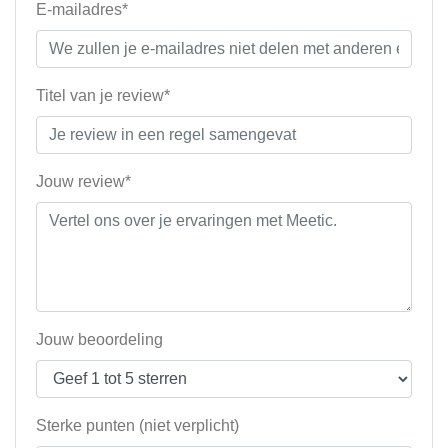
E-mailadres*
Titel van je review*
Jouw review*
Jouw beoordeling
Sterke punten (niet verplicht)