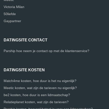
Victoria Milan
50liefde
Gaypartner
DATINGSITE CONTACT
Parship hoe neem je contact op met de klantenservice?
DATINGSITE KOSTEN
Match4me kosten, hoe duur is het nu eigenlijk?
Meetic kosten, wat zijn de tarieven nu eigenlijk?
be2 kosten, hoe duur is een lidmaatschap?
Relatieplanet kosten, wat zijn de tarieven?