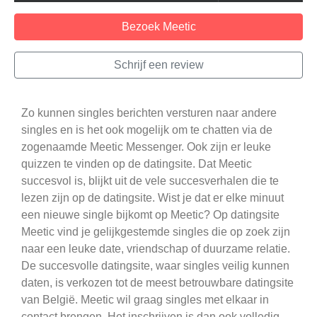
Bezoek Meetic
Schrijf een review
Zo kunnen singles berichten versturen naar andere
singles en is het ook mogelijk om te chatten via de
zogenaamde Meetic Messenger. Ook zijn er leuke
quizzen te vinden op de datingsite. Dat Meetic
succesvol is, blijkt uit de vele succesverhalen die te
lezen zijn op de datingsite. Wist je dat er elke minuut
een nieuwe single bijkomt op Meetic? Op datingsite
Meetic vind je gelijkgestemde singles die op zoek zijn
naar een leuke date, vriendschap of duurzame relatie.
De succesvolle datingsite, waar singles veilig kunnen
daten, is verkozen tot de meest betrouwbare datingsite
van België. Meetic wil graag singles met elkaar in
contact brengen. Het inschrijven is dan ook volledig