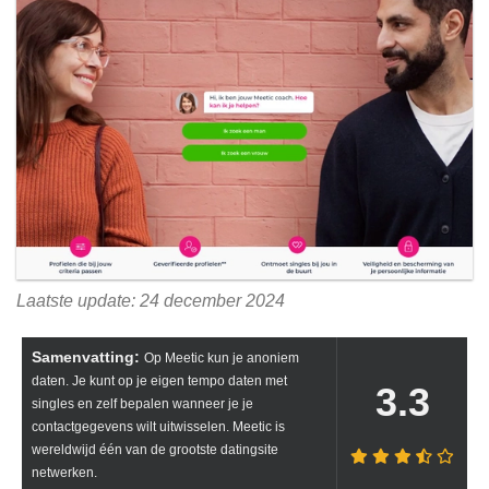
Laatste update: 24 december 2024
Samenvatting:
Op Meetic kun je anoniem
daten. Je kunt op je eigen tempo daten met
3.3
singles en zelf bepalen wanneer je je
contactgegevens wilt uitwisselen. Meetic is
wereldwijd één van de grootste datingsite
netwerken.