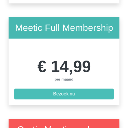
Meetic Full Membership
6 maanden
€ 14,99
per maand
Bezoek nu