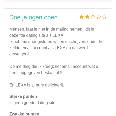
Doe je ogen open
Mensen, laat je niet in de maling nemen...dit is
dezelfde dating site als LEXA.
Ik heb me daar gisteren willen inschrijven, onder het
zelfde email account als LEXA en dat werd
geweigerd.
De melding die ik kreeg: het email account wat u
heeft opgegeven bestaat al !!
En LEXA is al pure oplichterij.
Sterke punten
Is geen goede dating site
Zwakke punten