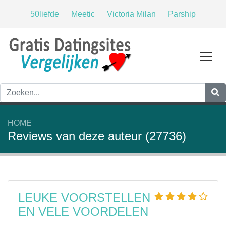
50liefde
Meetic
Victoria Milan
Parship
Tog
HOME
Reviews van deze auteur (27736)
LEUKE VOORSTELLEN
EN VELE VOORDELEN