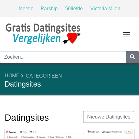
Meetic
Parship
50liefde
Victoria Milan
Tog
HOME
CATEGORIEËN
Datingsites
Datingsites
Nieuwe Datingsites