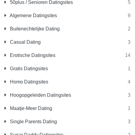
50plus / Senioren Datingsites
5
Algemene Datingsites
9
Buitenechtelijke Dating
2
Casual Dating
3
Erotische Datingsites
14
Gratis Datingsites
1
Homo Datingsites
4
Hoogopgeleiden Datingsites
3
Maatje-Meer Dating
1
Single Parents Dating
3
Sugar Daddy Datingsites
2