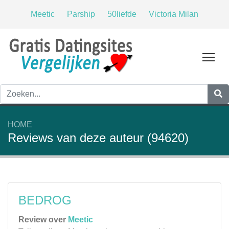
Meetic
Parship
50liefde
Victoria Milan
Tog
HOME
Reviews van deze auteur (94620)
BEDROG
Review over
Meetic