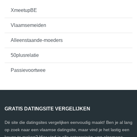
XmeetupBE
Vlaamsemeiden
Alleenstaande-moeders
50plusrelatie
Passievoortwee
GRATIS DATINGSITE VERGELIJKEN
Dé site die datingsites vergelijken eenvoudig maakt! Ben je al lang
op zoek naar een vlaamse datingsite, maar vind je het lastig een