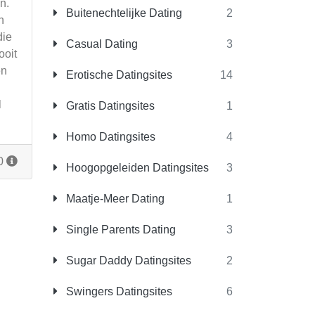
n.
Buitenechtelijke Dating
2
n
die
Casual Dating
3
ooit
en
Erotische Datingsites
14
l
Gratis Datingsites
1
Homo Datingsites
4
20
Hoogopgeleiden Datingsites
3
Maatje-Meer Dating
1
Single Parents Dating
3
Sugar Daddy Datingsites
2
Swingers Datingsites
6