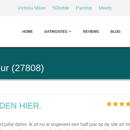
Victoria Milan
50liefde
Parship
Meetic
HOME
DATINGSITES
REVIEWS
BLOG
ur (27808)
DEN HIER.
 jullie delen. Ik zit nu al ongeveer een half jaar op de site en h