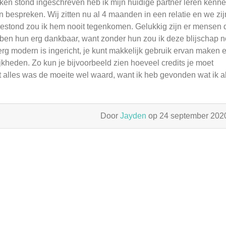
ken stond ingeschreven heb ik mijn huidige partner leren kenne
an bespreken. Wij zitten nu al 4 maanden in een relatie en we zij
t bestond zou ik hem nooit tegenkomen. Gelukkig zijn er mensen 
en hun erg dankbaar, want zonder hun zou ik deze blijschap n
 erg modern is ingericht, je kunt makkelijk gebruik ervan maken 
jkheden. Zo kun je bijvoorbeeld zien hoeveel credits je moet
t alles was de moeite wel waard, want ik heb gevonden wat ik a
Door
Jayden
op 24 september 20