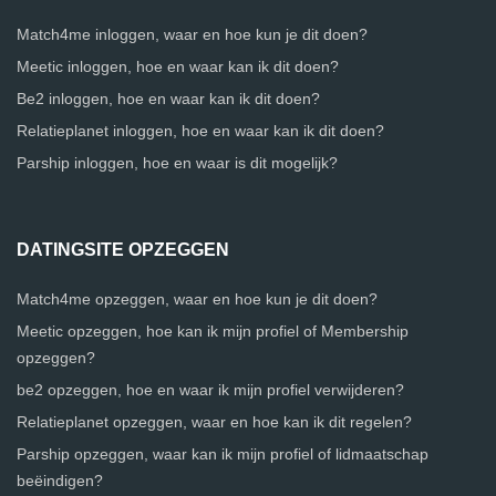
Match4me inloggen, waar en hoe kun je dit doen?
Meetic inloggen, hoe en waar kan ik dit doen?
Be2 inloggen, hoe en waar kan ik dit doen?
Relatieplanet inloggen, hoe en waar kan ik dit doen?
Parship inloggen, hoe en waar is dit mogelijk?
DATINGSITE OPZEGGEN
Match4me opzeggen, waar en hoe kun je dit doen?
Meetic opzeggen, hoe kan ik mijn profiel of Membership
opzeggen?
be2 opzeggen, hoe en waar ik mijn profiel verwijderen?
Relatieplanet opzeggen, waar en hoe kan ik dit regelen?
Parship opzeggen, waar kan ik mijn profiel of lidmaatschap
beëindigen?