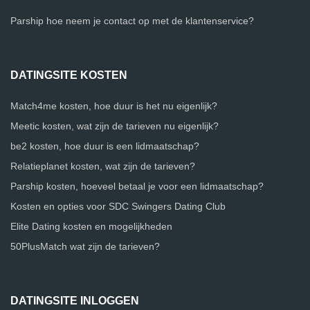
Parship hoe neem je contact op met de klantenservice?
DATINGSITE KOSTEN
Match4me kosten, hoe duur is het nu eigenlijk?
Meetic kosten, wat zijn de tarieven nu eigenlijk?
be2 kosten, hoe duur is een lidmaatschap?
Relatieplanet kosten, wat zijn de tarieven?
Parship kosten, hoeveel betaal je voor een lidmaatschap?
Kosten en opties voor SDC Swingers Dating Club
Elite Dating kosten en mogelijkheden
50PlusMatch wat zijn de tarieven?
DATINGSITE INLOGGEN