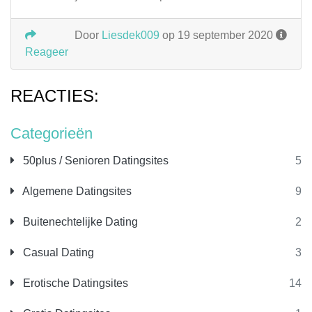
Door
Liesdek009
op 19 september 2020
Reageer
REACTIES:
Categorieën
50plus / Senioren Datingsites
5
Algemene Datingsites
9
Buitenechtelijke Dating
2
Casual Dating
3
Erotische Datingsites
14