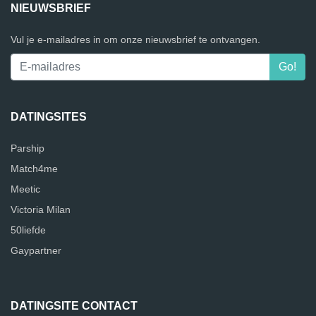
NIEUWSBRIEF
Vul je e-mailadres in om onze nieuwsbrief te ontvangen.
DATINGSITES
Parship
Match4me
Meetic
Victoria Milan
50liefde
Gaypartner
DATINGSITE CONTACT