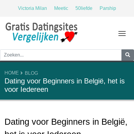
Victoria Milan
Meetic
50liefde
Parship
Tog
HOME
BLOG
Dating voor Beginners in België, het is
voor Iedereen
Dating voor Beginners in België,