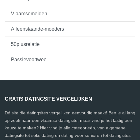
Vlaamsemeiden
Alleenstaande-moeders
50plusrelatie
Passievoortwee
GRATIS DATINGSITE VERGELIJKEN
Dé site die datingsites vergelijken eenvoudig maakt! Ben je al lang
op zoek naar een vlaamse datingsite, maar vind je het lastig een
keuze te maken? Hier vind je alle categorieën, van algemene
datingsite tot seks dating en dating voor senioren tot datingsites