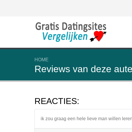
HOME
Reviews van deze aute
REACTIES:
ik zou graag een hele lieve man willen leren