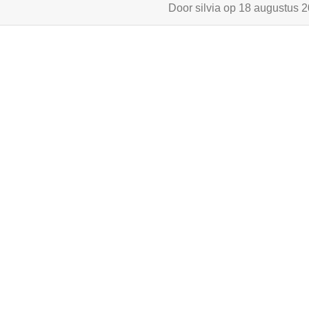
Door silvia op 18 augustus 