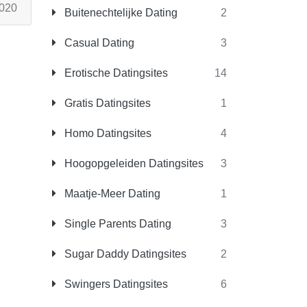
2020
Buitenechtelijke Dating
2
Casual Dating
3
Erotische Datingsites
14
Gratis Datingsites
1
Homo Datingsites
4
Hoogopgeleiden Datingsites
3
Maatje-Meer Dating
1
Single Parents Dating
3
Sugar Daddy Datingsites
2
Swingers Datingsites
6