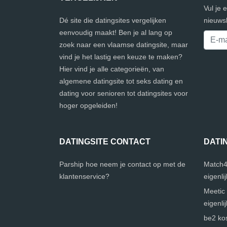
Vul je 
Dé site die datingsites vergelijken
nieuwsb
eenvoudig maakt! Ben je al lang op
zoek naar een vlaamse datingsite, maar
vind je het lastig een keuze te maken?
Hier vind je alle categorieën, van
algemene datingsite tot seks dating en
dating voor senioren tot datingsites voor
hoger opgeleiden!
DATINGSITE CONTACT
DATI
Parship hoe neem je contact op met de
Match4
klantenservice?
eigenli
Meetic 
eigenli
be2 kos