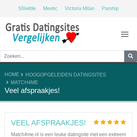
50liefde
Meetic
Victoria Milan
Parship
Tog
HOME
HOOGOPGELEIDEN DATINGSITES
MATCH4ME
Veel afspraakjes!
VEEL AFSPRAAKJES!
Match4me.nl is een leuke datingsite met een extreem