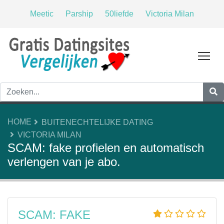
Meetic
Parship
50liefde
Victoria Milan
Tog
HOME
BUITENECHTELIJKE DATING
VICTORIA MILAN
SCAM: fake profielen en automatisch
verlengen van je abo.
SCAM: FAKE