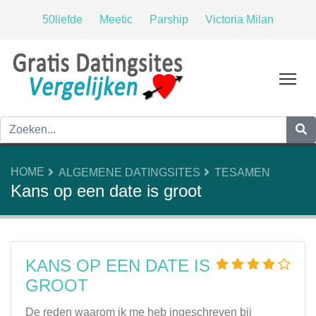
50liefde
Meetic
Parship
Victoria Milan
Tog
HOME
ALGEMENE DATINGSITES
TESAMEN
Kans op een date is groot
KANS OP EEN DATE IS
GROOT
De reden waarom ik me heb ingeschreven bij