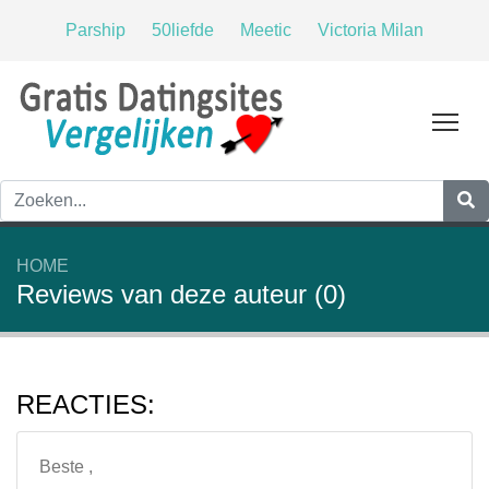
Parship
50liefde
Meetic
Victoria Milan
Tog
HOME
Reviews van deze auteur (0)
REACTIES:
Beste ,