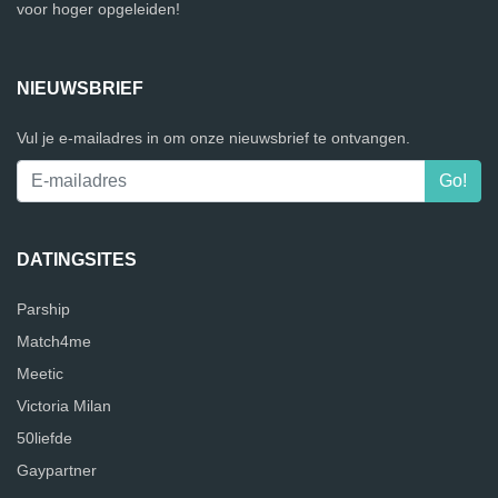
voor hoger opgeleiden!
NIEUWSBRIEF
Vul je e-mailadres in om onze nieuwsbrief te ontvangen.
DATINGSITES
Parship
Match4me
Meetic
Victoria Milan
50liefde
Gaypartner