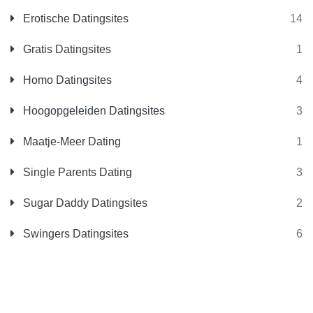
Erotische Datingsites
14
Gratis Datingsites
1
Homo Datingsites
4
Hoogopgeleiden Datingsites
3
Maatje-Meer Dating
1
Single Parents Dating
3
Sugar Daddy Datingsites
2
Swingers Datingsites
6