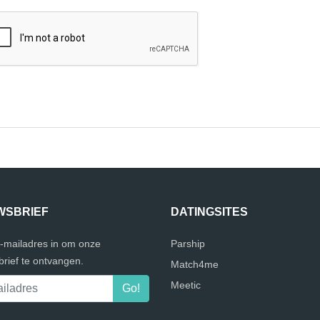
WSBRIEF
DATINGSITES
e-mailadres in om onze
Parship
rief te ontvangen.
Match4me
Meetic