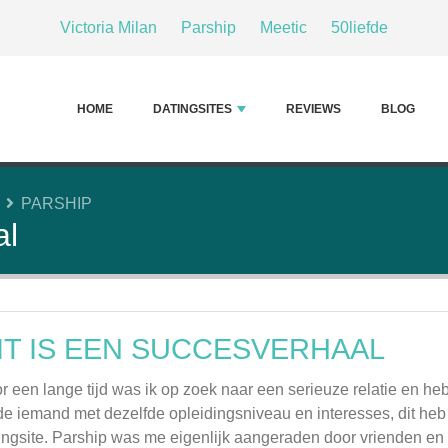
Victoria Milan
Parship
Meetic
50liefde
HOME
DATINGSITES
REVIEWS
BLOG
S
PARSHIP
al
IT IS EEN SUCCESVERHAAL
r een lange tijd was ik op zoek naar een serieuze relatie en he
de iemand met dezelfde opleidingsniveau en interesses, dit heb
ingsite. Parship was me eigenlijk aangeraden door vrienden en 