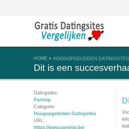
HOME
HOOGOPGELEIDEN DATINGSITE
Dit is een succesverha
Datingsites:
D
Parship
Categorie:
Voo
Hoogopgeleiden Datingsites
wil
URL:
dat
https://www.parship.be/