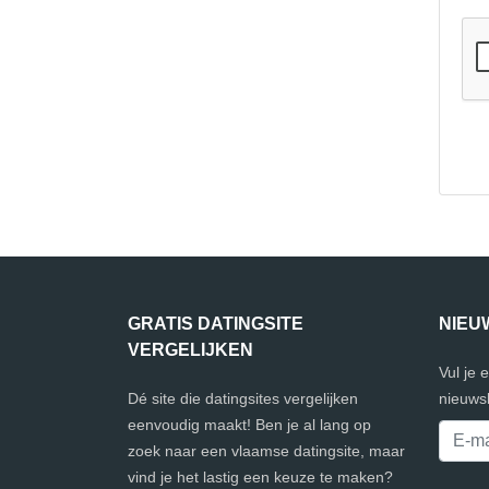
GRATIS DATINGSITE
NIEU
VERGELIJKEN
Vul je 
Dé site die datingsites vergelijken
nieuwsb
eenvoudig maakt! Ben je al lang op
zoek naar een vlaamse datingsite, maar
vind je het lastig een keuze te maken?