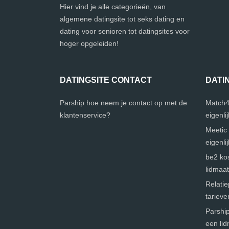
Hier vind je alle categorieën, van
algemene datingsite tot seks dating en
dating voor senioren tot datingsites voor
hoger opgeleiden!
DATINGSITE CONTACT
DATI
Parship hoe neem je contact op met de
Match4
klantenservice?
eigenli
Meetic 
eigenli
be2 kos
lidmaa
Relatie
tarieve
Parship
een li