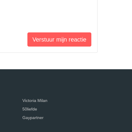
Verstuur mijn reactie
Victoria Milan
50liefde
Gaypartner