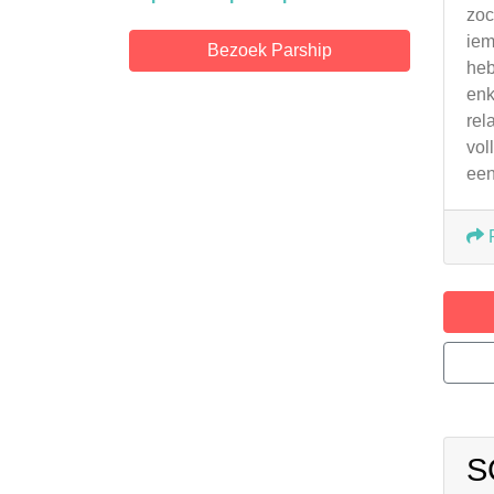
zoc
iem
Bezoek Parship
heb
enk
rel
vol
een
S